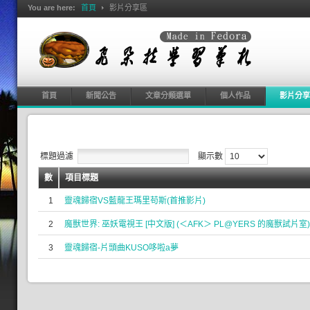
You are here:
首頁
影片分享區
首頁
新聞公告
文章分類選單
個人作品
影片分享
標題過濾
顯示數
數
項目標題
1
靈魂歸宿VS藍龍王瑪里苟斯(首推影片)
2
魔獸世界: 巫妖電視王 [中文版] (＜AFK＞ PL@YERS 的魔獸試片室)
3
靈魂歸宿-片頭曲KUSO哆啦a夢