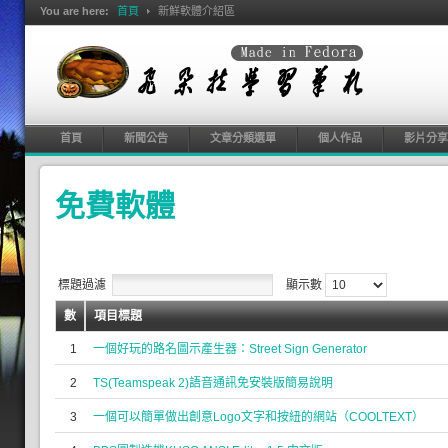
You are here:
首頁
新鮮軟體介紹區
首頁
新聞公告
文章分類選單
個人作品
影片分享
免費軟體
標題過濾
顯示數
數
項目標題
1
一個好玩的路名圖示產生器：Street Sign Generator
2
TS(Teamspeak 2)語音通訊免安裝版簡易說明
3
一個可以簡單做出創意Logo文字和按紐的網站（COOLTEXT）