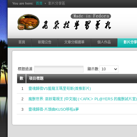
You are here:
首頁
影片分享區
首頁
新聞公告
文章分類選單
個人作品
影片分享
標題過濾
顯示數
數
項目標題
1
靈魂歸宿VS藍龍王瑪里苟斯(首推影片)
2
魔獸世界: 巫妖電視王 [中文版] (＜AFK＞ PL@YERS 的魔獸試片室)
3
靈魂歸宿-片頭曲KUSO哆啦a夢